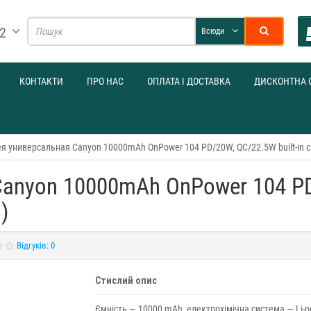
32
Всюди
КОНТАКТИ
ПРО НАС
ОПЛАТА І ДОСТАВКА
ДИСКОНТНА 
я универсальная Canyon 10000mAh OnPower 104 PD/20W, QC/22.5W built-in c
anyon 10000mAh OnPower 104 PD/
)
Відгуків: 0
Стислий опис
Ємність — 10000 mAh, електрохімічна система — Li-po