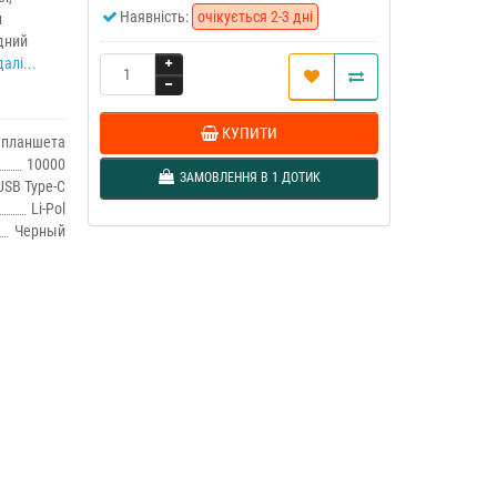
Наявність:
очікується 2-3 дні
и
ідний
алі...
КУПИТИ
 планшета
10000
ЗАМОВЛЕННЯ В 1 ДОТИК
USB Type-C
Li-Pol
Черный