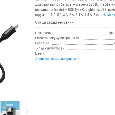
Джерело заряду батареї — мережа 220 В, інтерфейс
під'єднання (вихід) — USB Type-C, Lightning, USB, вих
струм — 1.5 A, 5 A, 3 A, 2 A, 2.4 A, 4.5 A, 2 A,...
Читати д
Стислі характеристики
Назначение -
Для
Емкость аккумулятора, мА/ч -
Разъемы -
Тип аккумулятора -
Цвет -
Дивитись всі характеристики