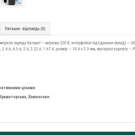
Питання - відповідь (0)
Джерело заряду батареї — мережа 220 В, інтерфейси під'єднання (вихід) — U
A, 2.4 A, 4.5 A, 2 A, 2.22 A, 1.67 A, розмір — 10.4 x 2.3 мм, матеріал корпусу — P
'єктивними цінами.
 Краматорська, Каменське.