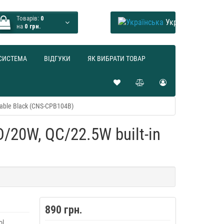
Товарів:
0
Українська
на
0 грн.
СИСТЕМА
ВІДГУКИ
ЯК ВИБРАТИ ТОВАР
able Black (CNS-CPB104B)
20W, QC/22.5W built-in
890 грн.
l,