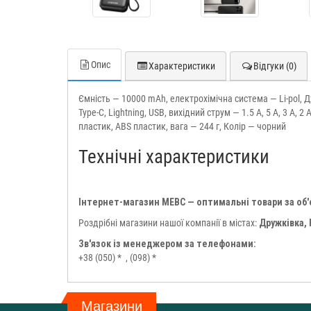
Опис
Характеристики
Відгуки (0)
Ємність — 10000 mAh, електрохімічна система — Li-pol, 
Type-C, Lightning, USB, вихідний струм — 1.5 A, 5 A, 3 A, 2 
пластик, ABS пластик, вага — 244 г, Колір — чорний
Технічні характеристики
Інтернет-магазин МЕВС — оптимальні товари за об
Роздрібні магазини нашої компанії в містах:
Дружківка,
Зв'язок із менеджером за телефонами:
+38 (050) *
, (098) *
Магазини