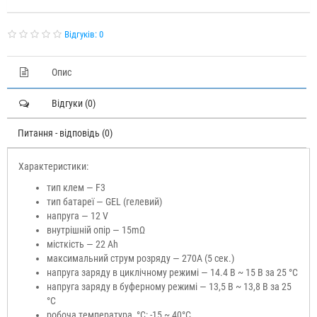
Відгуків: 0
Опис
Відгуки (0)
Питання - відповідь (0)
Характеристики:
тип клем — F3
тип батареї — GEL (гелевий)
напруга — 12 V
внутрішній опір — 15mΩ
місткість — 22 Ah
максимальний струм розряду — 270A (5 сек.)
напруга заряду в циклічному режимі — 14.4 В ~ 15 В за 25 °C
напруга заряду в буферному режимі — 13,5 В ~ 13,8 В за 25
°C
робоча температура, °С: -15 ~ 40°C