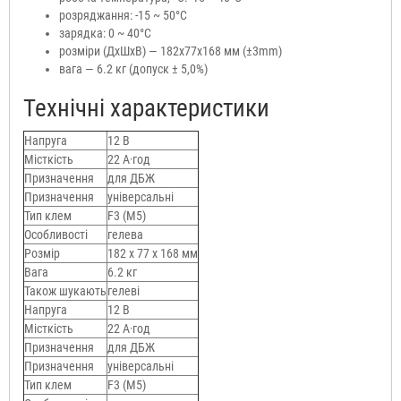
розряджання: -15 ~ 50°C
зарядка: 0 ~ 40°C
розміри (ДхШхВ) — 182x77x168 мм (±3mm)
вага — 6.2 кг (допуск ± 5,0%)
Технічні характеристики
Напруга
12 В
Місткість
22 А·год
Призначення
для ДБЖ
Призначення
універсальні
Тип клем
F3 (M5)
Особливості
гелева
Розмір
182 x 77 x 168 мм
Вага
6.2 кг
Також шукають
гелеві
Напруга
12 В
Місткість
22 А·год
Призначення
для ДБЖ
Призначення
універсальні
Тип клем
F3 (M5)