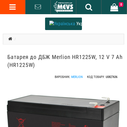
0
Українська
Батарея до ДБЖ Merlion HR1225W, 12 V 7 Ah
(HR1225W)
ВИРОБНИК:
MERLION
КОД ТОВАРУ:
U0827636