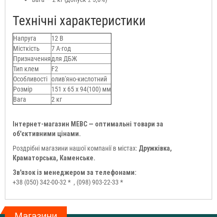
Технічні характеристики
Напруга
12 В
Місткість
7 А·год
Призначення
для ДБЖ
Тип клем
F2
Особливості
олив'яно-кислотний
Розмір
151 х 65 х 94(100) мм
Вага
2 кг
Інтернет-магазин МЕВС — оптимальні товари за
об'єктивними цінами.
Роздрібні магазини нашої компанії в містах:
Дружківка,
Краматорська, Каменське.
Зв'язок із менеджером за телефонами:
+38 (050) 342-00-32 *
, (098) 903-22-33 *
Магазини