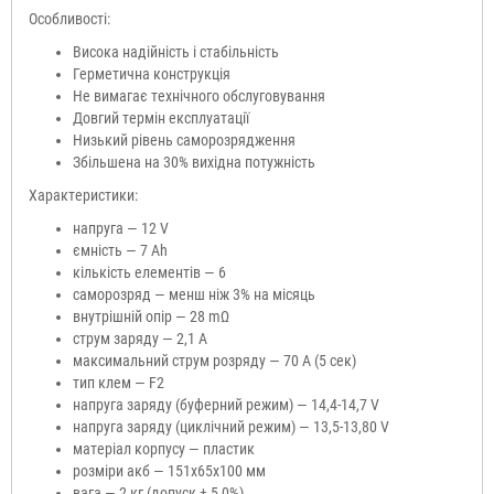
Особливості:
Висока надійність і стабільність
Герметична конструкція
Не вимагає технічного обслуговування
Довгий термін експлуатації
Низький рівень саморозрядження
Збільшена на 30% вихідна потужність
Характеристики:
напруга — 12 V
ємність — 7 Ah
кількість елементів — 6
саморозряд — менш ніж 3% на місяць
внутрішній опір — 28 mΩ
струм заряду — 2,1 А
максимальний струм розряду — 70 А (5 сек)
тип клем — F2
напруга заряду (буферний режим) — 14,4-14,7 V
напруга заряду (циклічний режим) — 13,5-13,80 V
матеріал корпусу — пластик
розміри акб — 151x65x100 мм
вага — 2 кг (допуск ± 5,0%)