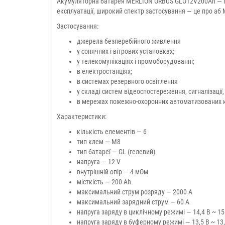
Акумуляторна батарея MERLION ORBUS GLO12V200Ah — пра
експлуатації, широкий спектр застосування — це про аб
Застосування:
джерела безперебійного живлення
у сонячних і вітрових установках;
у телекомунікаціях і промоборудованні;
в електростанціях;
в системах резервного освітлення
у складі систем відеоспостереження, сигналізації
в мережах пожежно-охоронних автоматизованих 
Характеристики:
кількість елементів — 6
тип клем — M8
тип батареї — GL (гелевий)
напруга — 12 V
внутрішній опір — 4 мОм
місткість — 200 Ah
максимальний струм розряду — 2000 А
максимальний зарядний струм — 60 A
напруга заряду в циклічному режимі — 14,4 В ~ 15 
напруга заряду в буферному режимі — 13,5 В ~ 13,