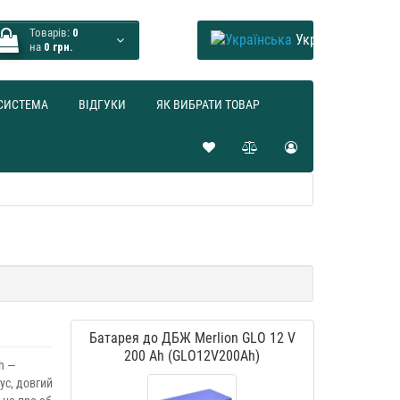
Товарів:
0
Українська
на
0 грн.
СИСТЕМА
ВІДГУКИ
ЯК ВИБРАТИ ТОВАР
Батарея до ДБЖ Merlion GLO 12 V
200 Ah (GLO12V200Ah)
h —
ус, довгий