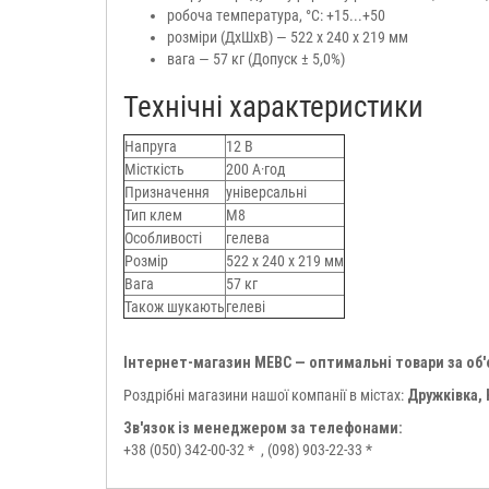
робоча температура, °C: +15...+50
розміри (ДхШхВ) — 522 х 240 x 219 мм
вага — 57 кг (Допуск ± 5,0%)
Технічні характеристики
Напруга
12 В
Місткість
200 А·год
Призначення
універсальні
Тип клем
М8
Особливості
гелева
Розмір
522 х 240 х 219 мм
Вага
57 кг
Також шукають
гелеві
Інтернет-магазин МЕВС — оптимальні товари за об
Роздрібні магазини нашої компанії в містах:
Дружківка,
Зв'язок із менеджером за телефонами:
+38 (050) 342-00-32 *
, (098) 903-22-33 *