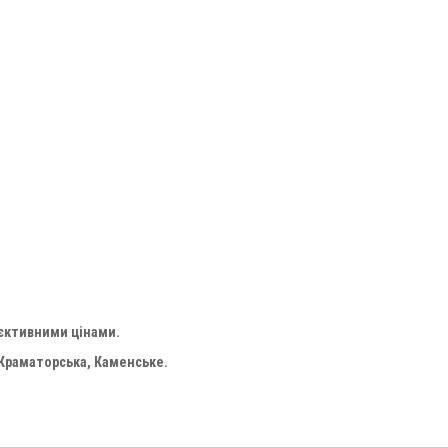
'єктивними цінами.
 Краматорська, Каменське.