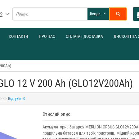
32
Всюди
КОНТАКТИ
ПРО НАС
ОПЛАТА І ДОСТАВКА
ДИСКОНТНА 
200Ah)
GLO 12 V 200 Ah (GLO12V200Ah)
Відгуків: 0
Стислий опис
Акумуляторна батарея MERLION ORBUS GLO12V200A
правильна батарея для твоїх пристроїв. Міцний корп