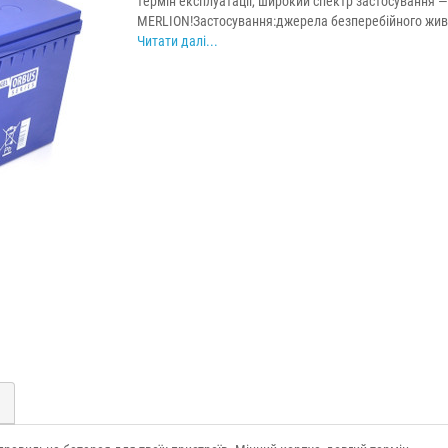
термін експлуатації, широкий спектр застосування —
MERLION!Застосування:джерела безперебійного живл
Читати далі...