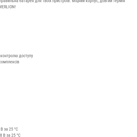
вильна батарея для твоїх пристроїв. Міцний корпус, довгий термін
 MERLION!
, контролю доступу
комплексів
В за 25 °C
8 В за 25 °C