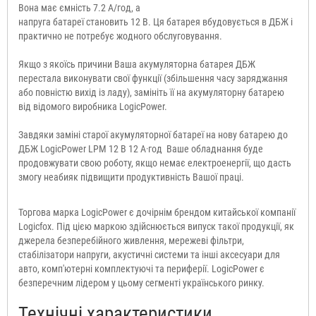
Вона має ємність 7.2 А/год, а
напруга батареї становить 12 В. Ця батарея вбудовується в ДБЖ і
практично не потребує жодного обслуговування.
Якщо з якоїсь причини Ваша акумуляторна батарея ДБЖ
перестала виконувати свої функції (збільшення часу заряджання
або повністю вихід із ладу), замініть її на акумуляторну батарею
від відомого виробника LogicPower.
Завдяки заміні старої акумуляторної батареї на нову батарею до
ДБЖ LogicPower LPM 12 В 12 А·год Ваше обладнання буде
продовжувати свою роботу, якщо немає електроенергії, що дасть
змогу неабияк підвищити продуктивність Вашої праці.
Торгова марка LogicPower є дочірнім брендом китайської компанії
Logicfox. Під цією маркою здійснюється випуск такої продукції, як
джерела безперебійного живлення, мережеві фільтри,
стабілізатори напруги, акустичні системи та інші аксесуари для
авто, комп'ютерні комплектуючі та периферії. LogicPower є
безперечним лідером у цьому сегменті українського ринку.
Технічні характеристики