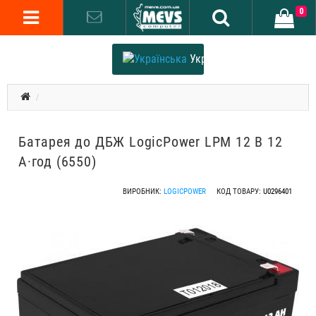
0
Українська
Батарея до ДБЖ LogicPower LPM 12 В 12
А·год (6550)
ВИРОБНИК:
LOGICPOWER
КОД ТОВАРУ:
U0296401