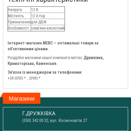
Напруга
12 В
Місткість
12 А·год
Призначення
для ДБЖ
Особливості
олив'яно-кислотний
Інтернет-магазин МЕВС — оптимальні товари за
об'єктивними цінами.
Роздрібні магазини нашої компанії в містах:
Дружківка,
Краматорська, Каменське.
Зв'язок із менеджером за телефонами:
+38 (050) *
, (098) *
Магазини
Г.ДРУЖКІВКА
(050) 342 00 32, вул. Космонавтів 27