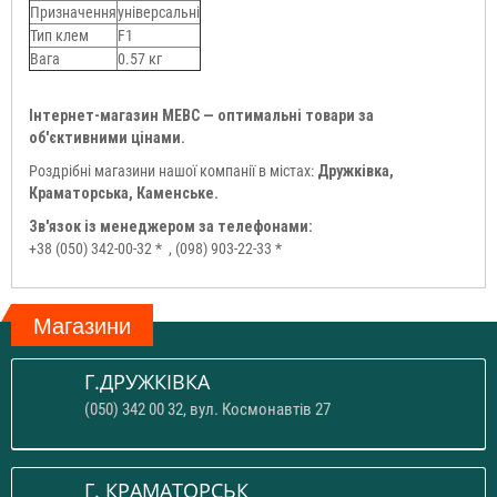
Призначення
універсальні
Тип клем
F1
Вага
0.57 кг
Інтернет-магазин МЕВС — оптимальні товари за
об'єктивними цінами.
Роздрібні магазини нашої компанії в містах:
Дружківка,
Краматорська, Каменське.
Зв'язок із менеджером за телефонами:
+38 (050) 342-00-32 *
, (098) 903-22-33 *
Магазини
Г.ДРУЖКІВКА
(050) 342 00 32, вул. Космонавтів 27
Г. КРАМАТОРСЬК