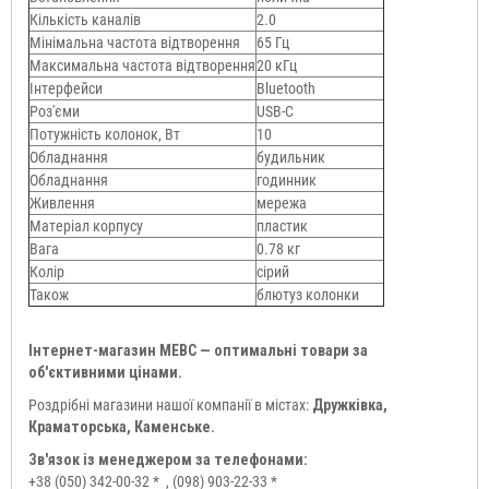
Кількість каналів
2.0
Мінімальна частота відтворення
65 Гц
Максимальна частота відтворення
20 кГц
Інтерфейси
Bluetooth
Роз'єми
USB-C
Потужність колонок, Вт
10
Обладнання
будильник
Обладнання
годинник
Живлення
мережа
Матеріал корпусу
пластик
Вага
0.78 кг
Колір
сірий
Також
блютуз колонки
Інтернет-магазин МЕВС — оптимальні товари за
об'єктивними цінами.
Роздрібні магазини нашої компанії в містах:
Дружківка,
Краматорська, Каменське.
Зв'язок із менеджером за телефонами:
+38 (050) 342-00-32 *
, (098) 903-22-33 *