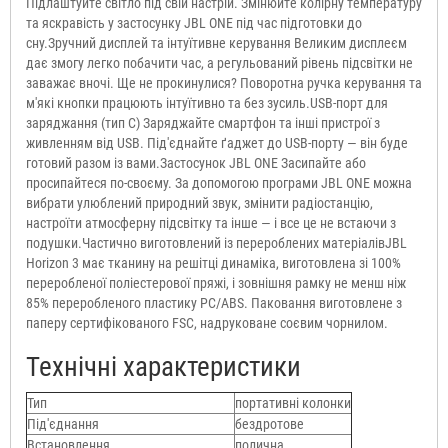
Підлаштуйте світло під свій настрій. Змінюйте колірну температуру
та яскравість у застосунку JBL ONE під час підготовки до
сну.Зручний дисплей та інтуїтивне керування Великим дисплеєм
дає змогу легко побачити час, а регульований рівень підсвітки не
заважає вночі. Ще не прокинулися? Поворотна ручка керування та
м'які кнопки працюють інтуїтивно та без зусиль.USB-порт для
заряджання (тип C) Заряджайте смартфон та інші пристрої з
живленням від USB. Під'єднайте ґаджет до USB-порту — він буде
готовий разом із вами.Застосунок JBL ONE Засипайте або
просипайтеся по-своєму. За допомогою програми JBL ONE можна
вибрати улюблений природний звук, змінити радіостанцію,
настроїти атмосферну підсвітку та інше — і все це не встаючи з
подушки.Частично виготовлений із перероблених матеріалівJBL
Horizon 3 має тканину на решітці динаміка, виготовлена зі 100%
переробленої поліестерової пряжі, і зовнішня рамку не менш ніж
85% переробленого пластику PC/ABS. Паковання виготовлене з
паперу сертифікованого FSC, надруковане соєвим чорнилом.
Технічні характеристики
Тип
портативні колонки
Під'єднання
бездротове
Встановлення
полична