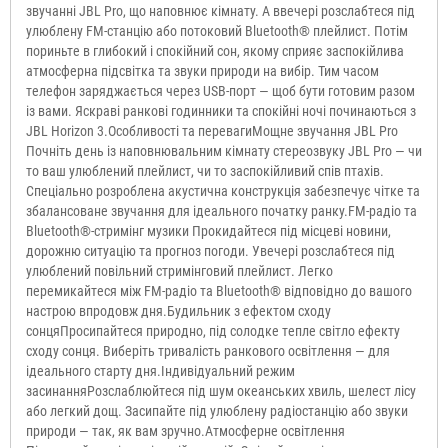
звучанні JBL Pro, що наповнює кімнату. А ввечері розслабтеся під
улюблену FM-станцію або потоковий Bluetooth® плейлист. Потім
пориньте в глибокий і спокійний сон, якому сприяє заспокійлива
атмосферна підсвітка та звуки природи на вибір. Тим часом
телефон заряджається через USB-порт — щоб бути готовим разом
із вами. Яскраві ранкові годинники та спокійні ночі починаються з
JBL Horizon 3.Особливості та перевагиМощне звучання JBL Pro
Почніть день із наповнювальним кімнату стереозвуку JBL Pro — чи
то ваш улюблений плейлист, чи то заспокійливий спів птахів.
Спеціально розроблена акустична конструкція забезпечує чітке та
збалансоване звучання для ідеального початку ранку.FM-радіо та
Bluetooth®-стримінг музики Прокидайтеся під місцеві новини,
дорожню ситуацію та прогноз погоди. Увечері розслабтеся під
улюблений повільний стримінговий плейлист. Легко
перемикайтеся між FM-радіо та Bluetooth® відповідно до вашого
настрою впродовж дня.Будильник з ефектом сходу
сонцяПросипайтеся природно, під солодке тепле світло ефекту
сходу сонця. Виберіть тривалість ранкового освітлення — для
ідеального старту дня.Індивідуальний режим
засинанняРозслаблюйтеся під шум океанських хвиль, шелест лісу
або легкий дощ. Засипайте під улюблену радіостанцію або звуки
природи — так, як вам зручно.Атмосферне освітлення